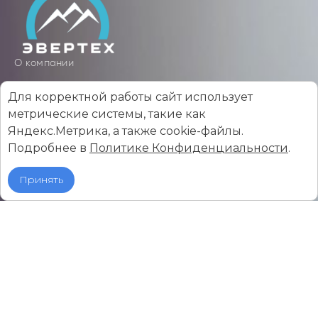
О компании
Услуги
Для корректной работы сайт использует
Карьера у нас
метрические системы, такие как
Вакансии
Яндекс.Метрика, а также cookie-файлы.
Подробнее в
Политике Конфиденциальности
.
Контакты
Опыт
Принять
Цены
Сайт разработан в компании
© 2022 Все права защищены. Сайт не является
публичной офертой.
Политика конфиденциальности