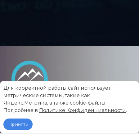
Для корректной работы сайт использует
О компании
метрические системы, такие как
Яндекс.Метрика, а также cookie-файлы.
Услуги
Подробнее в
Политике Конфиденциальности
.
Карьера у нас
Вакансии
Принять
Контакты